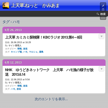
上天草.ねっと かみあま
メ
ニ
ュ
検索
ー
タグ › ハモ
6月 26, 2013
上天草 カミカミ探検隊！KBCラジオ 2013.第4～8回
投稿:
26.06.2013 at 16:29
By
サイト管理人
カテゴリー:
情報
,
放送
タグ:
キャンプ場
,
ハモ
,
マルシェ
,
湯島
6月 12, 2013
NHK ゆうどきネットワーク 上天草 ハモ漁の様子が放
送 2013.6.14
投稿:
12.06.2013 at 9:54
By
サイト管理人
カテゴリー:
情報
,
放送
タグ:
ハモ
,
放送
次のエントリを表示...