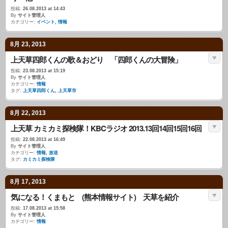
投稿:
26.08.2013 at 14:43
By
サイト管理人
カテゴリー:
イベント
,
情報
8月 23, 2013
上天草四郎くんの歌＆おどり 「四郎くんの大冒険」
投稿:
23.08.2013 at 15:19
By
サイト管理人
カテゴリー:
情報
タグ:
上天草四郎くん
,
上天草市
8月 22, 2013
上天草 カミカミ探検隊！KBCラジオ 2013.13回14回15回16回
投稿:
22.08.2013 at 16:49
By
サイト管理人
カテゴリー:
情報
,
放送
タグ:
カミカミ探検隊
8月 17, 2013
気になる！くまもと (熊本情報サイト) 天草を紹介
投稿:
17.08.2013 at 15:58
By
サイト管理人
カテゴリー:
情報