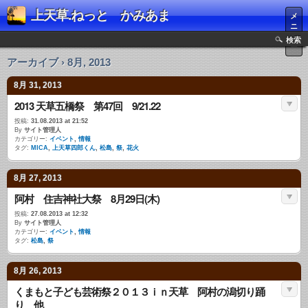
上天草.ねっと かみあま
メ
ニ
ュ
検索
ー
アーカイブ › 8月, 2013
8月 31, 2013
2013 天草五橋祭 第47回 9/21.22
投稿:
31.08.2013 at 21:52
By
サイト管理人
カテゴリー:
イベント
,
情報
タグ:
MICA
,
上天草四郎くん
,
松島
,
祭
,
花火
8月 27, 2013
阿村 住吉神社大祭 8月29日(木)
投稿:
27.08.2013 at 12:32
By
サイト管理人
カテゴリー:
イベント
,
情報
タグ:
松島
,
祭
8月 26, 2013
くまもと子ども芸術祭２０１３ｉｎ天草 阿村の潟切り踊
り 他