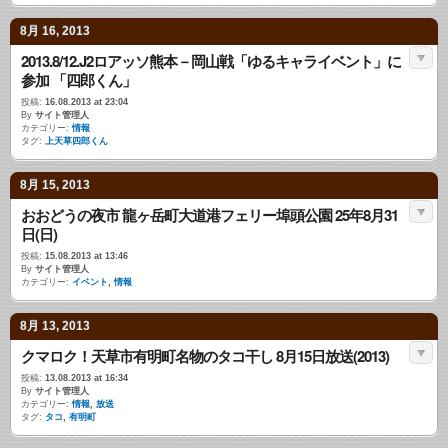
8月 16, 2013
2013.8/12.J2ロアッソ熊本－岡山戦「ゆるキャライベント」に
参加 「四郎くん」
投稿:
16.08.2013 at 23:04
By
サイト管理人
カテゴリー:
情報
タグ:
上天草四郎くん
8月 15, 2013
おおどうの夜市 龍ヶ岳町大道港フェリー埠頭公園 25年8月31
日(日)
投稿:
15.08.2013 at 13:46
By
サイト管理人
カテゴリー:
イベント
,
情報
8月 13, 2013
クマロク！天草市有明町名物のタコ干し 8月15日放送(2013)
投稿:
13.08.2013 at 16:34
By
サイト管理人
カテゴリー:
情報
,
放送
タグ:
タコ
,
有明町