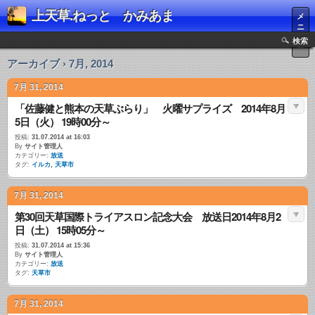
上天草.ねっと かみあま
メ
ニ
ュ
検索
ー
アーカイブ › 7月, 2014
7月 31, 2014
「佐藤健と熊本の天草ぶらり」 火曜サプライズ 2014年8月
5日（火） 19時00分～
投稿:
31.07.2014 at 16:03
By
サイト管理人
カテゴリー:
放送
タグ:
イルカ
,
天草市
7月 31, 2014
第30回天草国際トライアスロン記念大会 放送日2014年8月2
日（土） 15時05分～
投稿:
31.07.2014 at 15:36
By
サイト管理人
カテゴリー:
放送
タグ:
天草市
7月 31, 2014