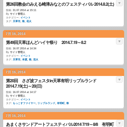
第26回教会のみえる崎津みなとのフェスティバル 2014.8.2(土)
投稿:
31.07.2014 at 15:11
By
サイト管理人
カテゴリー:
イベント
タグ:
天草市
,
祭
,
花火
7月 16, 2014
第49回天草ほんどハイヤ祭り 2014.7.19～8.2
投稿:
16.07.2014 at 14:34
By
サイト管理人
カテゴリー:
イベント
タグ:
天草市
,
本渡
,
祭
,
花火
7月 16, 2014
第20回 さざ波フェスタin天草有明リップルランド
2014.7.19(土)～20(日)
投稿:
16.07.2014 at 14:17
By
サイト管理人
カテゴリー:
イベント
タグ:
もっこすファイヤー
,
リップルランド
,
有明町
,
祭
7月 16, 2014
あまくさサンドアートフェスティバル2014 7/19～8/8 有明町