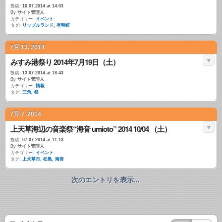
投稿:
16.07.2014 at 14:03
By
サイト管理人
カテゴリー:
イベント
タグ:
リップルランド
,
有明町
7月 13, 2014
みすみ港祭り 2014年7月19日（土）
投稿:
13.07.2014 at 18:43
By
サイト管理人
カテゴリー:
情報
タグ:
三角
,
祭
7月 7, 2014
上天草海辺の音楽祭“海音 umioto” 2014 10/04 （土）
投稿:
07.07.2014 at 11:13
By
サイト管理人
カテゴリー:
イベント
タグ:
上天草市
,
松島
,
海音
次のエントリを表示...