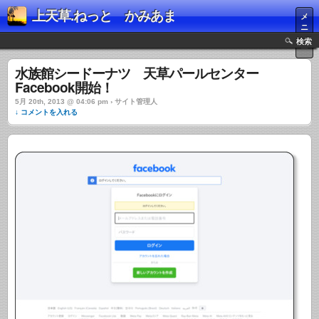
上天草.ねっと かみあま
メ
ニ
ュ
検索
ー
水族館シードーナツ 天草パールセンター
Facebook開始！
5月 20th, 2013 @ 04:06 pm › サイト管理人
↓ コメントを入れる