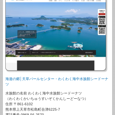
海遊の郷│天草パールセンター・わくわく海中水族館シードーナ
ツ
水族館の名前 わくわく海中水族館シードーナツ
（わくわくかいちゅうすいぞくかんしーどーなつ）
住所 〒861-6102
熊本県上天草市松島町合津6225-7
電話番号 0969-56-2570