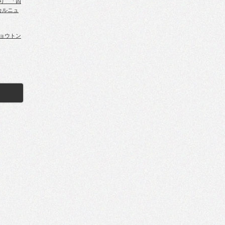
り 「四
カルニュ
ョウトン