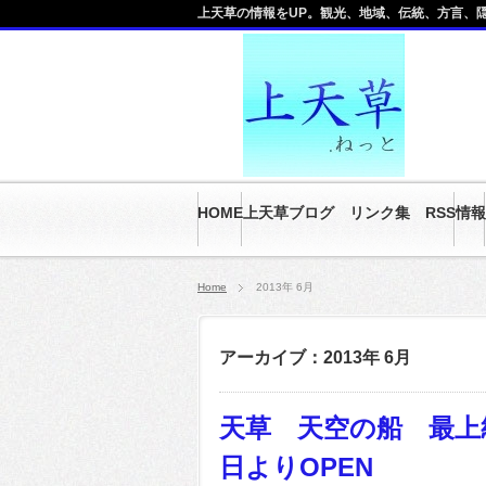
上天草の情報をUP。観光、地域、伝統、方言、隠
HOME
上天草ブログ リンク集 RSS
情報
Home
2013年 6月
アーカイブ：2013年 6月
天草 天空の船 最上級
日よりOPEN