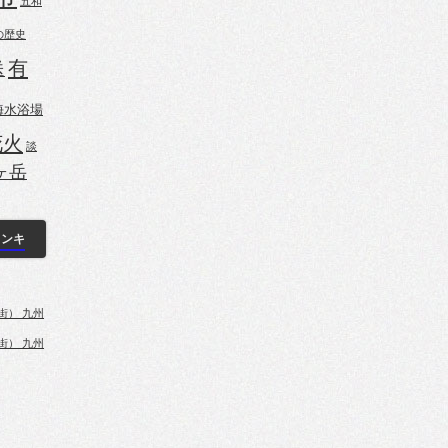
五和
の歴史
有
送
海水浴場
花火
談
ヶ岳
ランキ