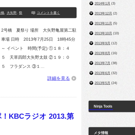
2014年1月
(3)
号橋
,
大矢野
,
祭
コメントを書く
2013年12月
(2)
2013年11月
(5)
2号橋 夏祭り 場所 大矢野亀屋第二駐
2013年10月
(10)
車場 日時 2013年7月25日 18時45分
2013年9月
(12)
～ イベント 時間(予定) ①１８：４
2013年8月
(16)
５ 天草四郎大矢野太鼓 ②１９：０
2013年7月
(38)
５ フラダンス ③１…
2013年6月
(32)
詳細を見る
2013年5月
(24)
Ninja Tools
KBCラジオ 2013.第
メタ情報