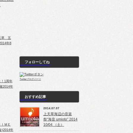
日
天草 五
2014年8
フォローしてね
Twitterブログパーツ
た！1周年
開催
2014年
おすすめ記事
2014.07.07
上天草海辺の音楽
祭“海音 umioto” 2014
ＨＩＭＥ
10/04 （土）
金)
2014年