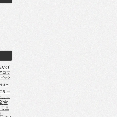
みやげ
アロマ
ンピック
ラオケ
クルー
ィッシャ
竜宮
上天草
市