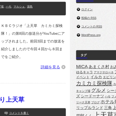
プ場
,
ハモ
,
マルシェ
,
湯島
ログイン
投稿の
RSS
ＫＢＣラジオ「上天草 カミカミ探検
コメントの
RSS
隊！」の第8回の放送分がYouTubeにア
WordPress.org
ップされました。前回3回までの放送を
紹介しましたので今回４回から８回ま
タグ
でをご紹介。
MICA
あまくさ村
詳細を見る
お
ゆるキャラ
アマクサローネ
イルカ
イベント
エビリ
カミカミ探検隊
カ
グルメ
シー
キャンプ場
ズ
シードーナツ
ハモ
フ
り上天草
ホテル
リーナ天草
ブログ
リップルランド
三角
上天草
コメントを書く
四郎くん