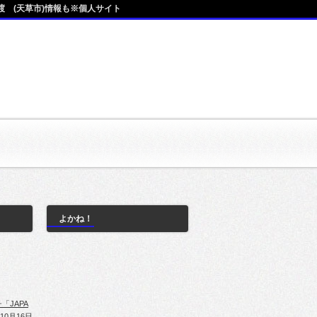
 (天草市)情報も※個人サイト
よかね！
「JAPA
10月16日