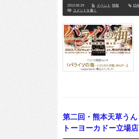
2013.06.29
イベント
情報
IZ
コメントを書く
第二回・熊本天草うん
トーヨーカドー立場店 20