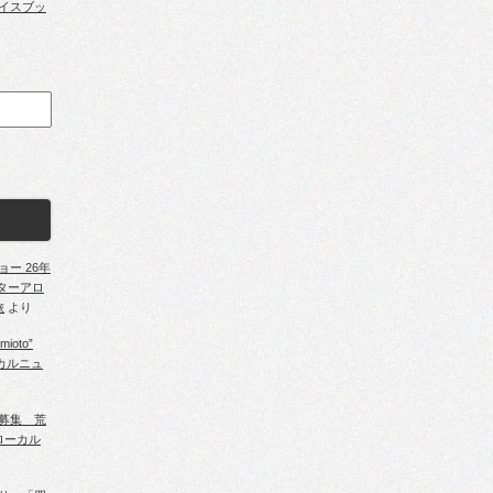
イスブッ
ー 26年
ンターアロ
旅
より
oto”
カルニュ
募集 荒
ローカル