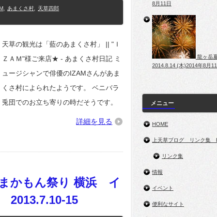
8月11日
AM
,
あまくさ村
,
天草四郎
天草の観光は「藍のあまくさ村」 || "Ｉ
龍ヶ岳
ＺＡＭ"様ご来店★ - あまくさ村日記 ミ
2014.8.14 (木)
2014年8月1
ュージシャンで俳優のIZAMさんがあま
くさ村によられたようです。 ベニバラ
兎団でのお立ち寄りの時だそうです。
メニュー
詳細を見る
HOME
上天草ブログ リンク集 R
リンク集
情報
まかもん祭り 横浜 イ
イベント
13.7.10-15
便利なサイト