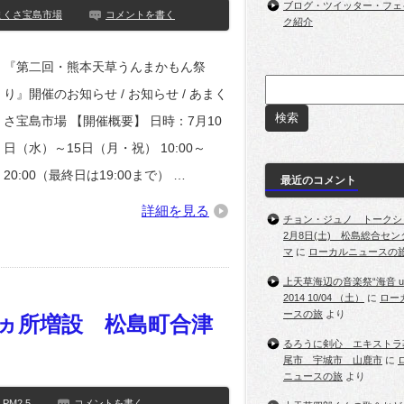
ブログ・ツイッター・フェ
まくさ宝島市場
コメントを書く
ク紹介
『第二回・熊本天草うんまかもん祭
り』開催のお知らせ / お知らせ / あまく
さ宝島市場 【開催概要】 日時：7月10
日（水）～15日（月・祝） 10:00～
20:00（最終日は19:00まで） …
最近のコメント
詳細を見る
チョン・ジュノ トークショ
2月8日(土) 松島総合セ
マ
に
ローカルニュースの
上天草海辺の音楽祭“海音 umi
2014 10/04 （土）
に
ロー
ースの旅
より
ヵ所増設 松島町合津
るろうに剣心 エキストラ
尾市 宇城市 山鹿市
に
ニュースの旅
より
PM2.5
コメントを書く