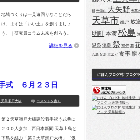
大矢野
町
千厳山
天草
地域づくりは一見遠回りなことだら
天草市
放
姫戸
け。まずは「いい土」を創りましょ
松島
明町
本渡
う。｜研究員コラム未来を創ろう。
祭
詳細を見る
温泉
湯島
福伸
花
食事
龍
合島
足湯
車エビ
にほんブログ村/ ブログ
手式 ６月２３日
ング
二天草瀬戸大橋
コメントを書く
第２天草瀬戸大橋建設着手祝う式典に
２００人参加 - 西日本新聞 天草上島と
下島を結ぶ「第２天草瀬戸大橋」（仮