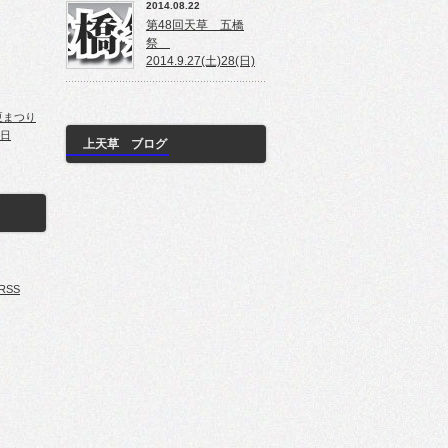
2014.08.22
第48回天草 五橋
祭
2014.9.27(土)28(日)
夏まつり
1日
上天草 ブログ
SS