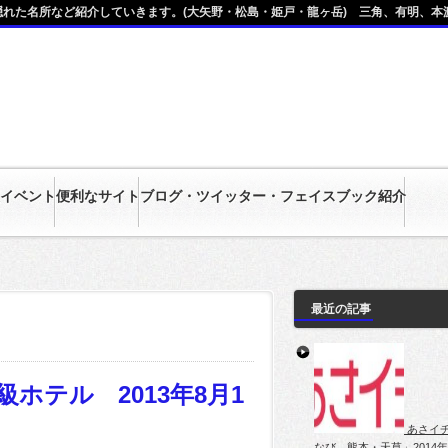
れた名所など紹介していきます。(大矢野・松島・姫戸・龍ヶ岳) 三角、有明、本渡
イベント
便利なサイト
ブログ・ツイッター・フェイスブック紹介
最近の記事
ホテル 2013年8月1
あさイチ
なび 熊本・天草」2014年