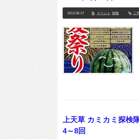
2013.06.27
イベント
情報
二
上天草 カミカミ探検隊！
4～8回