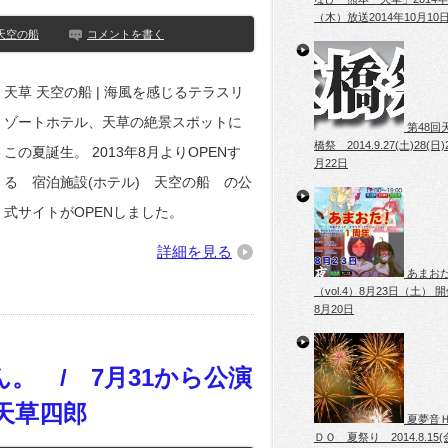
（木）放送
2014年10月10
天空の船
コメントを書く
天草 天空の船 | 海風を感じるテラスリ
ゾートホテル、天草の絶景スポットに
第48回
橋祭 2014.9.27(土)28(日)
この夏誕生。 2013年8月よりOPENす
月22日
る 宿泊施設(ホテル) 天空の船 の公
式サイトがOPENしました。
詳細を見る
あまお
（vol.4）8月23日（土） 
8月20日
ん。 / 7月31から公演
天草四郎
夏夢音
ＤＯ 夏祭り 2014.8.15(