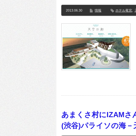
2013.06.30
情報
ホテル竜宮
,
あまくさ村にIZAMさ
(渋谷)パライソの海－