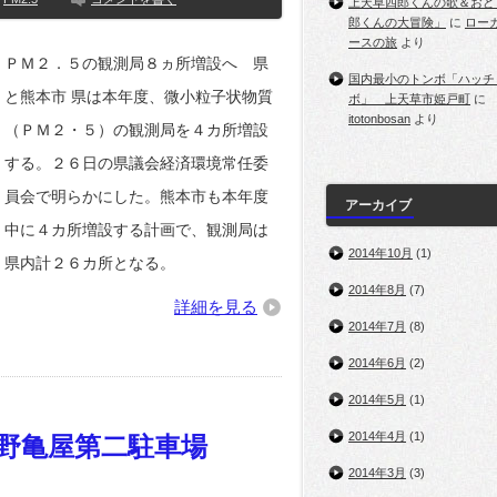
上天草四郎くんの歌＆おど
郎くんの大冒険」
に
ロー
ースの旅
より
ＰＭ２．５の観測局８ヵ所増設へ 県
国内最小のトンボ「ハッチ
と熊本市 県は本年度、微小粒子状物質
ボ」 上天草市姫戸町
に
itotonbosan
より
（ＰＭ２・５）の観測局を４カ所増設
する。２６日の県議会経済環境常任委
員会で明らかにした。熊本市も本年度
アーカイブ
中に４カ所増設する計画で、観測局は
2014年10月
(1)
県内計２６カ所となる。
2014年8月
(7)
詳細を見る
2014年7月
(8)
2014年6月
(2)
2014年5月
(1)
2014年4月
(1)
矢野亀屋第二駐車場
2014年3月
(3)