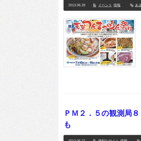
2013.06.28
イベント
情報
あ
ＰＭ２．５の観測局８
も
2013.06.27
便利なサイト
情報