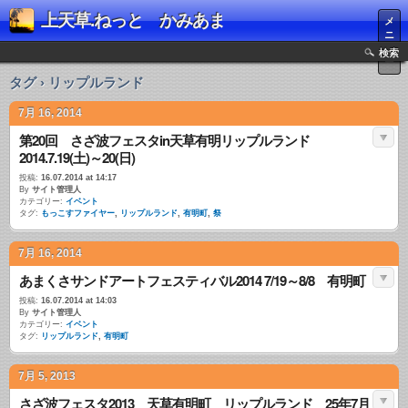
上天草.ねっと かみあま
メ
ニ
ュ
検索
ー
タグ › リップルランド
7月 16, 2014
第20回 さざ波フェスタin天草有明リップルランド
2014.7.19(土)～20(日)
投稿:
16.07.2014 at 14:17
By
サイト管理人
カテゴリー:
イベント
タグ:
もっこすファイヤー
,
リップルランド
,
有明町
,
祭
7月 16, 2014
あまくさサンドアートフェスティバル2014 7/19～8/8 有明町
投稿:
16.07.2014 at 14:03
By
サイト管理人
カテゴリー:
イベント
タグ:
リップルランド
,
有明町
7月 5, 2013
さざ波フェスタ2013 天草有明町 リップルランド 25年7月