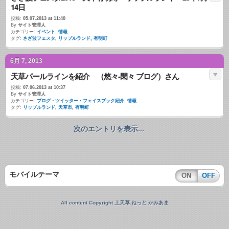
14日
投稿:
05.07.2013 at 11:40
By
サイト管理人
カテゴリー:
イベント
,
情報
タグ:
さざ波フェスタ
,
リップルランド
,
有明町
6月 7, 2013
天草パールラインを紹介 （悠々-閑々 ブログ）さん
投稿:
07.06.2013 at 10:37
By
サイト管理人
カテゴリー:
ブログ・ツイッター・フェイスブック紹介
,
情報
タグ:
リップルランド
,
天草市
,
有明町
次のエントリを表示...
モバイルテーマ
ON
OFF
All content Copyright 上天草.ねっと かみあま